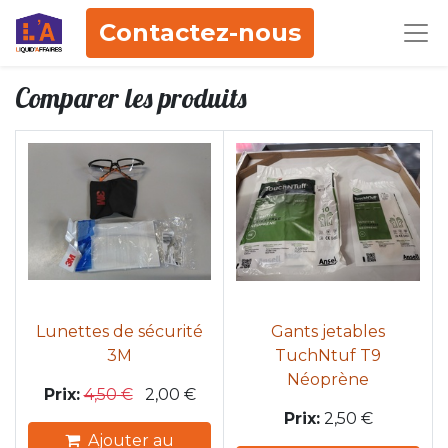
Contactez-nous
Comparer les produits
Lunettes de sécurité
Gants jetables
3M
TuchNtuf T9
Néoprène
Prix:
4,50
€
2,00
€
Prix:
2,50
€
Ajouter au