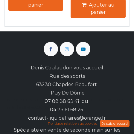
panier
Ajouter au
panier
Denis Coulaudon vous accueil
Rue des sports
63230 Chapdes-Beaufort
Puy De Dôme
Nous utilisons des cookies pour vous fournir une
0
7 88 38 60 41 ou
meilleure expérience utilisateur.
04 73 61 68 25
c
ontact-liquidaffaires@orange.fr
Politique relative aux cookies
Je suis d'accord
Spécialiste en vente de seconde main sur les