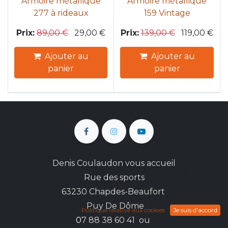
Armoire métallique
Armoire métallique
277 à rideaux
159 Vintage
Prix:
89,00
€
29,00
€
Prix:
139,00
€
119,00
€
Ajouter au
Ajouter au
panier
panier
Denis Coulaudon vous accueil
Nous utilisons des cookies pour vous fournir une
Rue des sports
meilleure expérience utilisateur.
63230 Chapdes-Beaufort
Puy De Dôme
Politique relative aux cookies
Je suis d'accord
0
7 88 38 60 41 ou