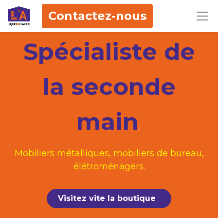
Contactez-nous
Spécialiste de
la seconde
main
:
Mobiliers métalliques, mobiliers de bureau,
élétroménagers
.
Visitez vite la boutique