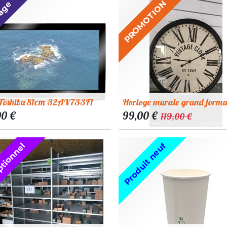
vage
PROMOTION
 Toshiba 81cm 32AV733F1
Horloge murale grand forma
00
€
99,00
€
119,00
€
tionnel
Produit neuf