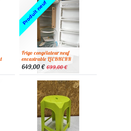
Produit neuf
Frigo congélateur neuf
t
encastrable LIEBHERR
649,00
€
699,00
€