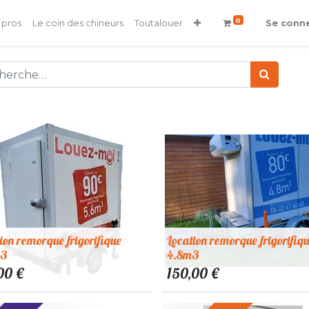
0
 pros
Le coin des chineurs
Toutalouer
Se conn
ion remorque frigorifique
Location remorque frigorifiq
m3
4.8m3
00
€
150,00
€