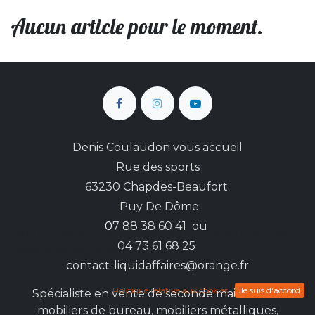
Aucun article pour le moment.
Denis Coulaudon vous accueil
Rue des sports
63230 Chapdes-Beaufort
Puy De Dôme
0
7 88 38 60 41 ou
Nous utilisons des cookies pour vous fournir une
04 73 61 68 25
meilleure expérience utilisateur.
c
ontact-liquidaffaires@orange.fr
Politique relative aux cookies
Je suis d'accord
Spécialiste en vente de seconde main sur les
mobiliers de bureau, mobiliers métalliques,