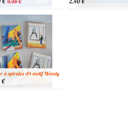
0
€
2,40
€
9,90
€
er à spirales A4 motif Wendy
€