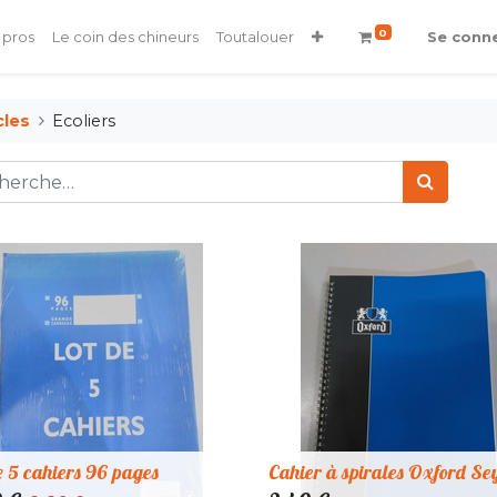
0
 pros
Le coin des chineurs
Toutalouer
Se conn
cles
Ecoliers
e 5 cahiers 96 pages
Cahier à spirales Oxford Se