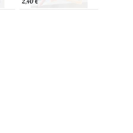
2,40
€