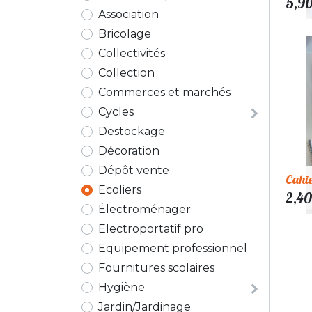
5,9
Association
Bricolage
Collectivités
Collection
Commerces et marchés
Cycles
Destockage
Décoration
Dépôt vente
Cahi
Ecoliers
2,40
Électroménager
Electroportatif pro
Equipement professionnel
Fournitures scolaires
Hygiène
Jardin/Jardinage