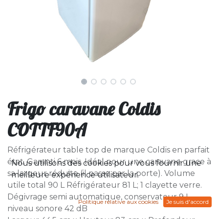
Frigo caravane Coldis
COTTF90A
Réfrigérateur table top de marque Coldis en parfait
état. Garanti 6 mois. Idéal pour une caravane grace à
Nous utilisons des cookies pour vous fournir une
sa largeur réduite (il passe par la porte). Volume
meilleure expérience utilisateur.
utile total 90 L Réfrigérateur 81 L; 1 clayette verre.
Dégivrage semi automatique, conservateur 9 L
Politique relative aux cookies
Je suis d'accord
niveau sonore 42 dB