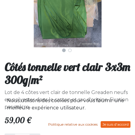
Côtés tonnelle vert clair 3x3m
300g/m²
Lot de 4 côtes vert clair de tonnelle Greaden neufs
en polyester dans le carton et sac d'origine. Fixation
Nous utilisons des cookies pour vous fournir une
par velcro.
meilleure expérience utilisateur.
59,00
€
Politique relative aux cookies
Je suis d'accord