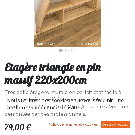
Etagère triangle en pin
massif 220x200cm
Très belle étagère murale en parfait état facile à
monter en pin massif, faite par un artisan.
Nous utilisons des cookies pour vous fournir une
Dimensions: h220xp30xl200cm 6 étagères. Vendue
meilleure expérience utilisateur.
démontée par des professionnels.
Politique relative aux cookies
Je suis d'accord
79,00
€