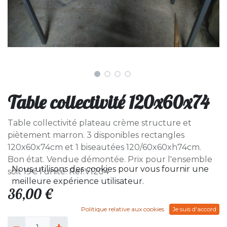
Table collectivité 120x60x74
Table collectivité plateau crème structure et
piètement marron. 3 disponibles rectangles
120x60x74cm et 1 biseautées 120/60x60xh74cm.
Bon état. Vendue démontée. Prix pour l'ensemble
Nous utilisons des cookies pour vous fournir une
soit 19€ l'unité. Ref:V1204
meilleure expérience utilisateur.
36,00
€
Politique relative aux cookies
Je suis d'accord