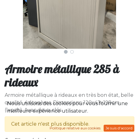
Armoire métallique 285 à
rideaux
Armoire métallique à rideaux en très bon état, belle
qualité. 4 étagères. Dimensions: 120x43x198cm
Nous utilisons des cookies pour vous fournir une
(lxpxh). Avec deux clés
meilleure expérience utilisateur.
Cet article n'est plus disponible.
Politique relative aux cookies
Je suis d'accord