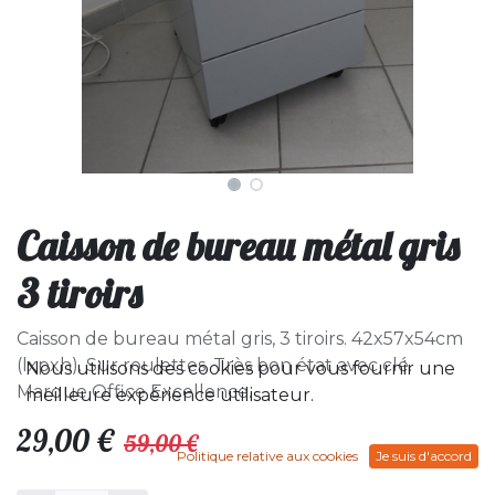
Caisson de bureau métal gris
3 tiroirs
Caisson de bureau métal gris, 3 tiroirs. 42x57x54cm
(lxpxh). Sur roulettes. Très bon état avec clé.
Nous utilisons des cookies pour vous fournir une
Marque Office Excellence.
meilleure expérience utilisateur.
29,00
€
59,00
€
Politique relative aux cookies
Je suis d'accord