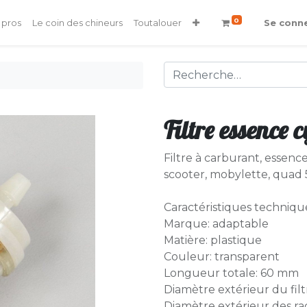
0
 pros
Le coin des chineurs
Toutalouer
Se conn
Filtre essence c
Filtre à carburant, essen
scooter, mobylette, quad 5
Caractéristiques technique
Marque: adaptable
Matière: plastique
Couleur: transparent
Longueur totale: 60 mm
Diamètre extérieur du fil
Diamètre extérieur des r