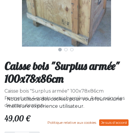
Caisse bois "Surplus armée"
100x78x86cm
Caisse bois "Surplus armée" 100x78x86cm
Fermeture 4 points sans charnières. Avec poignées
Nous utilisons des cookies pour vous fournir une
de manutention.
meilleure expérience utilisateur.
49,00
€
Politique relative aux cookies
Je suis d'accord