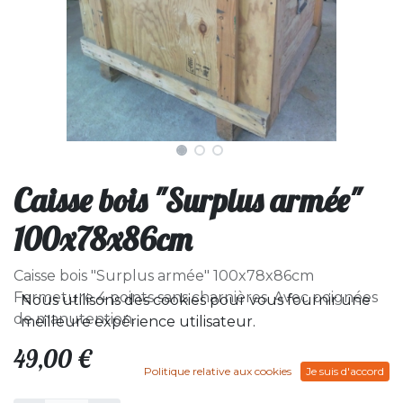
Caisse bois "Surplus armée"
100x78x86cm
Caisse bois "Surplus armée" 100x78x86cm
Fermeture 4 points sans charnières. Avec poignées
Nous utilisons des cookies pour vous fournir une
de manutention.
meilleure expérience utilisateur.
49,00
€
Politique relative aux cookies
Je suis d'accord