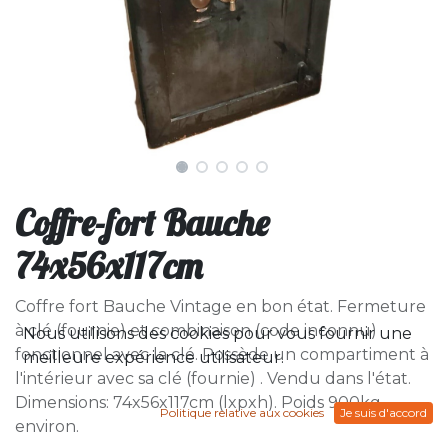
Coffre-fort Bauche
74x56x117cm
Coffre fort Bauche Vintage en bon état. Fermeture
à clé (fournie) et combinaison (code inconnu)
Nous utilisons des cookies pour vous fournir une
fonctionnel avec la clé. Possède un compartiment à
meilleure expérience utilisateur.
l'intérieur avec sa clé (fournie) . Vendu dans l'état.
Dimensions: 74x56x117cm (lxpxh). Poids 900kg
Politique relative aux cookies
Je suis d'accord
environ.