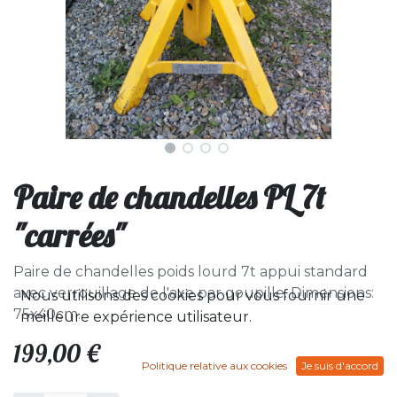
Paire de chandelles PL 7t
"carrées"
Paire de chandelles poids lourd 7t appui standard
avec verrouillage de l'axe par goupille. Dimensions:
Nous utilisons des cookies pour vous fournir une
75x40cm.
meilleure expérience utilisateur.
199,00
€
Politique relative aux cookies
Je suis d'accord