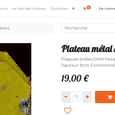
0
 pros
Le coin des chineurs
Toutalouer
Se conn
ettes
Plateau métal s
Plaques striées 5mm hexa
hauteur 9cm. Fonctionnell
19,00
€