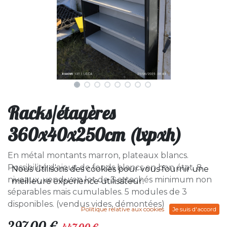
Racks/étagères
360x40x250cm (lxpxh)
En métal montants marron, plateaux blancs.
Possibilité d'ajout de fonds blancs en bon état. 8
Nous utilisons des cookies pour vous fournir une
niveaux, vendu en lot de 3 attachés minimum non
meilleure expérience utilisateur.
séparables mais cumulables. 5 modules de 3
disponibles. (vendus vides, démontées)
Politique relative aux cookies
Je suis d'accord
297,00
€