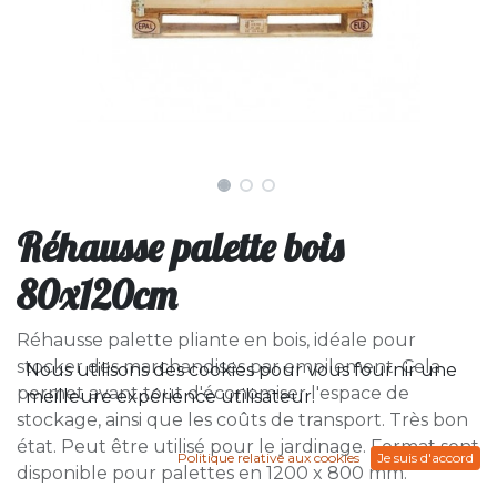
Réhausse palette bois
80x120cm
Réhausse palette pliante en bois, idéale pour
stocker des marchandises par empilement. Cela
Nous utilisons des cookies pour vous fournir une
permet avant tout d'économiser l'espace de
meilleure expérience utilisateur.
stockage, ainsi que les coûts de transport. Très bon
état. Peut être utilisé pour le jardinage. Format sont
Politique relative aux cookies
Je suis d'accord
disponible pour palettes en 1200 x 800 mm.