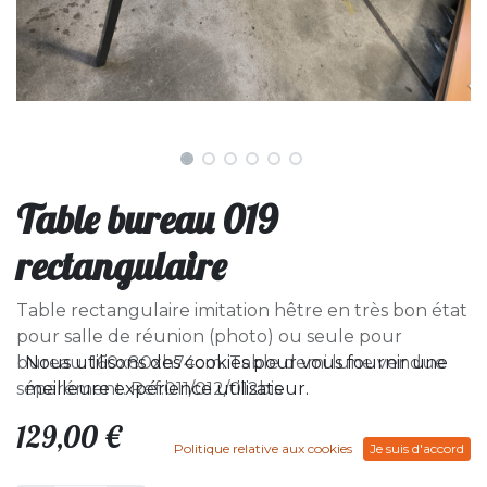
Table bureau 019
rectangulaire
Table rectangulaire imitation hêtre en très bon état
pour salle de réunion (photo) ou seule pour
Nous utilisons des cookies pour vous fournir une
bureau. 160x80xh74cm. Table demi lune vendue
meilleure expérience utilisateur.
séparément. Ref:011/012/012bis
129,00
€
Politique relative aux cookies
Je suis d'accord