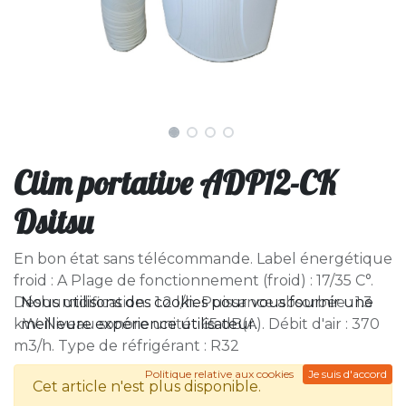
Clim portative ADP12-CK
Dsitsu
En bon état sans télécommande. Label énergétique
froid : A Plage de fonctionnement (froid) : 17/35 C°.
Nous utilisons des cookies pour vous fournir une
Déshumidification : 1.2 l/h. Puissance absorbée : 1.3
meilleure expérience utilisateur.
kW. Niveau sonore unité : 65 dB(A). Débit d'air : 370
m3/h. Type de réfrigérant : R32
Politique relative aux cookies
Je suis d'accord
Cet article n'est plus disponible.