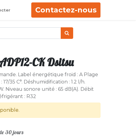
Contactez-nous
ecter
e ADP12-CK Dsitsu
ande. Label énergétique froid : A Plage
17/35 C°. Déshumidification : 1.2 l/h.
W. Niveau sonore unité : 65 dB(A). Débit
éfrigérant : R32
sponible.
e 30 jours