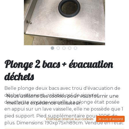
Plonge 2 bacs + évacuation
déchets
Belle plonge deux bacs avec trou d'évacuation de
déchets attenant., robinet col de signe et
Nous utilisons des cookies pour vous fournir une
douchette rinçage vaisselle. La plonge était posée
meilleure expérience utilisateur.
en appui sur un lave vaisselle, elle ne possède que 1
pied support. Pied supplémentaire pour 100€ de
Politique relative aux cookies
Je suis d'accord
plus. Dimensions: 190xp75xh89cm. Vendue en l'état.