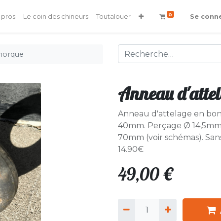
0
 pros
Le coin des chineurs
Toutalouer
Se conn
morque
Anneau d'atte
Anneau d'attelage en bon 
40mm. Perçage Ø 14,5mm.
70mm (voir schémas). San
14.90€
49,00
€