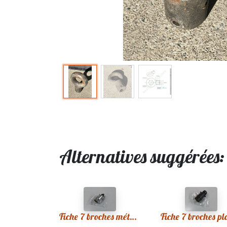
Alternatives suggérées
Fiche 7 broches métal remorque neuve