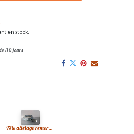
r
nt en stock.
e 30 jours
Tête attelage remorque 45