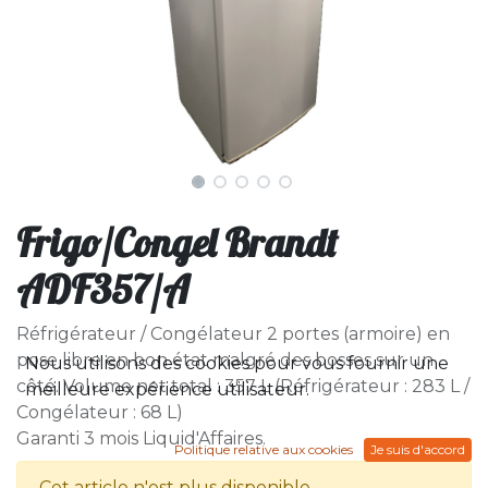
Frigo/Congel Brandt
ADF357/A
Réfrigérateur / Congélateur 2 portes (armoire) en
pose libre en bon état malgré des bosses sur un
Nous utilisons des cookies pour vous fournir une
côté. Volume net total : 357 L (Réfrigérateur : 283 L /
meilleure expérience utilisateur.
Congélateur : 68 L)
Garanti 3 mois Liquid'Affaires.
Politique relative aux cookies
Je suis d'accord
Cet article n'est plus disponible.