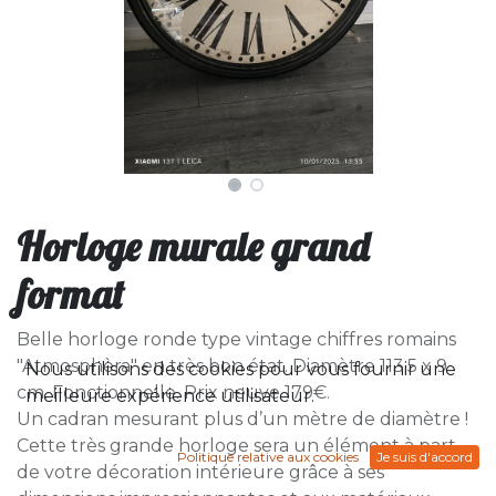
Horloge murale grand
format
Belle horloge ronde type vintage chiffres romains
"Atmosphèra" en très bon état. Diamètre 113.5 x 9
Nous utilisons des cookies pour vous fournir une
cm. Fonctionnelle. Prix neuve 179€.
meilleure expérience utilisateur.
Un cadran mesurant plus d’un mètre de diamètre !
Cette très grande horloge sera un élément à part
Politique relative aux cookies
Je suis d'accord
de votre décoration intérieure grâce à ses