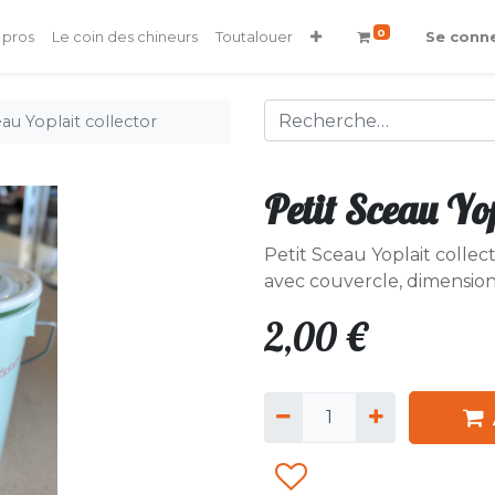
0
 pros
Le coin des chineurs
Toutalouer
Se conn
eau Yoplait collector
Petit Sceau Yop
Petit Sceau Yoplait collec
avec couvercle, dimensio
2,00
€