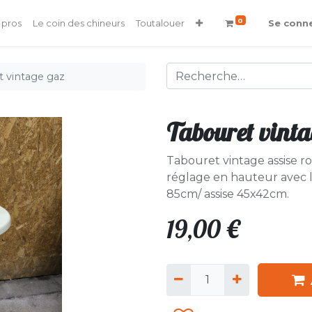
0
 pros
Le coin des chineurs
Toutalouer
Se conn
 vintage gaz
Tabouret vint
Tabouret vintage assise ro
réglage en hauteur avec 
85cm/ assise 45x42cm.
19,00
€