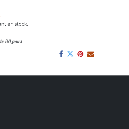
r
nt en stock.
e 30 jours