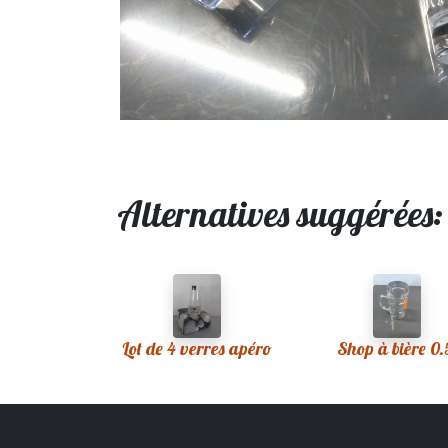
Alternatives suggérées
Lot de 4 verres apéro
Shop à bière 0.