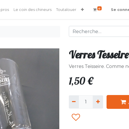
0
 pros
Le coin des chineurs
Toutalouer
Se conn
Verres Tesseire
Verres Teisseire. Comme ne
1,50
€