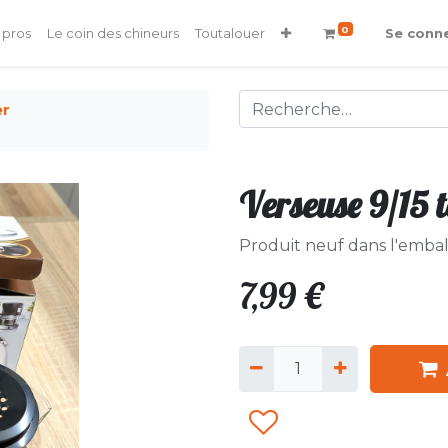
0
 pros
Le coin des chineurs
Toutalouer
Se conn
er
Verseuse 9/15 
Produit neuf dans l'embal
7,99
€