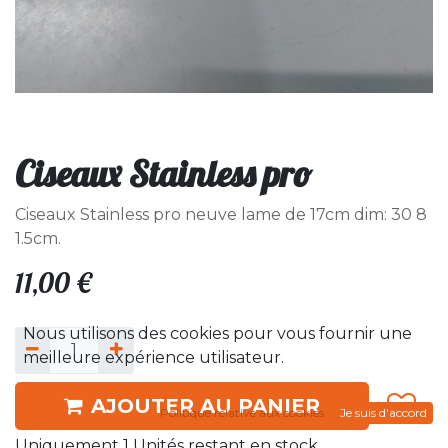
Ciseaux Stainless pro
Ciseaux Stainless pro neuve lame de 17cm dim: 30 8
1.5cm.
11,00
€
Nous utilisons des cookies pour vous fournir une
meilleure expérience utilisateur.
AJOUTER AU PANIER
Politique relative aux cookies
Je suis d'accord
Uniquement 1 Unités restant en stock.