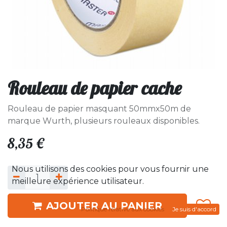
Rouleau de papier cache
Rouleau de papier masquant 50mmx50m de
marque Wurth, plusieurs rouleaux disponibles.
8,35
€
Nous utilisons des cookies pour vous fournir une
meilleure expérience utilisateur.
AJOUTER AU PANIER
Politique relative aux cookies
Je suis d'accord