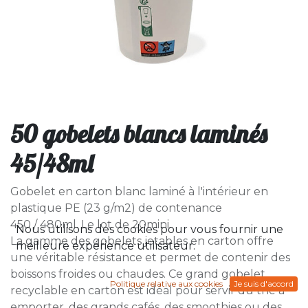
50 gobelets blancs laminés
45/48ml
Gobelet en carton blanc laminé à l'intérieur en
plastique PE (23 g/m2) de contenance
450 / 480ml. Le lot de 20mini.
Nous utilisons des cookies pour vous fournir une
La gamme des gobelets jetables en carton offre
meilleure expérience utilisateur.
une véritable résistance et permet de contenir des
boissons froides ou chaudes. Ce grand gobelet
Politique relative aux cookies
Je suis d'accord
recyclable en carton est idéal pour servir du thé à
emporter, des grands cafés, des smoothies ou des