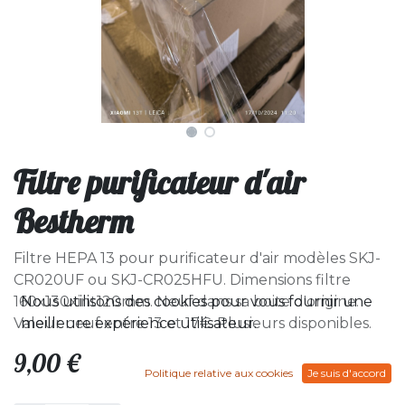
Filtre purificateur d'air
Bestherm
Filtre HEPA 13 pour purificateur d'air modèles SKJ-
CR020UF ou SKJ-CR025HFU. Dimensions filtre
Nous utilisons des cookies pour vous fournir une
160x130xint120mm. Neuf dans sa boite d'origine.
meilleure expérience utilisateur.
Valeur neuf entre 13 et 17€. Plusieurs disponibles.
9,00
€
Politique relative aux cookies
Je suis d'accord