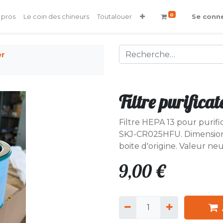
0
 pros
Le coin des chineurs
Toutalouer
Se conn
er
Filtre purifica
Filtre HEPA 13 pour puri
SKJ-CR025HFU. Dimensions
boite d'origine. Valeur neu
9,00
€