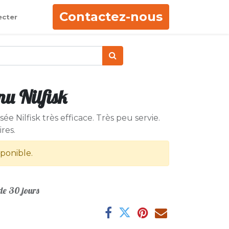
Contactez-nous
ecter
u Nilfisk
 Nilfisk très efficace. Très peu servie.
ires.
sponible.
e 30 jours