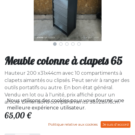
Meuble colonne à clapets 65
Hauteur 200 x31x44cm avec 10 compartiments à
clapets aimantés ou clipsés. Peut servir à ranger des
outils portatifs ou autre. En bon état général.
Vendu en lot ou à l'unité, prix affiché pour un
Nous utilisons des cookies pour vous fournir une
article. Dimensions compartiments: 38x28x16cm
meilleure expérience utilisateur.
65,00
€
Politique relative aux cookies
Je suis d'accord