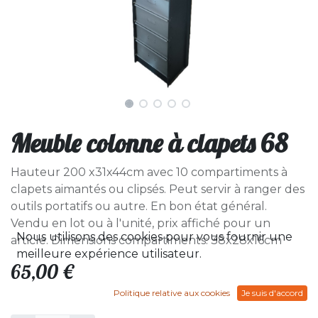
Meuble colonne à clapets 68
Hauteur 200 x31x44cm avec 10 compartiments à
clapets aimantés ou clipsés. Peut servir à ranger des
outils portatifs ou autre. En bon état général.
Vendu en lot ou à l'unité, prix affiché pour un
Nous utilisons des cookies pour vous fournir une
article. Dimensions compartiments: 38x28x16cm
meilleure expérience utilisateur.
65,00
€
Politique relative aux cookies
Je suis d'accord