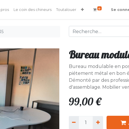
0
 pros
Le coin des chineurs
Toutalouer
Se conn
35
Bureau modula
Bureau modulable en posit
piétement métal en bon é
Démonté par des professio
d'assemblage. Mobilier v
99,00
€