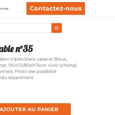
Contactez-nous
ecter
ble n°35
ion triples blanc cassé et Bleus,
tat. 190x112/80xh74cm +(voir schéma).
nnels. Photo des possibilité
endu séparément.
AJOUTER AU PANIER