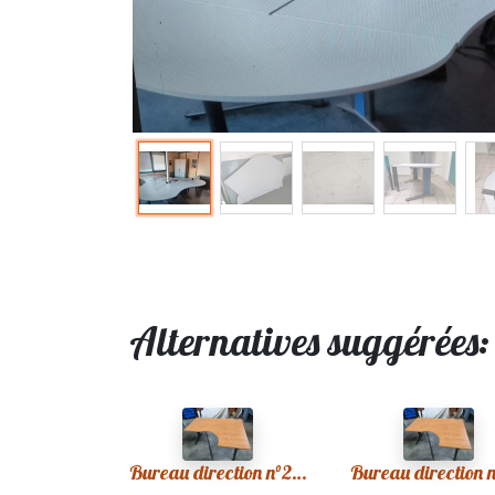
Alternatives suggérées
Bureau direction n°20 1 élément