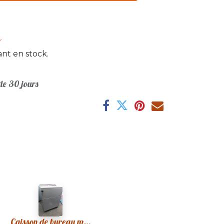
r
nt en stock.
e 30 jours
Caisson de bureau métal gris