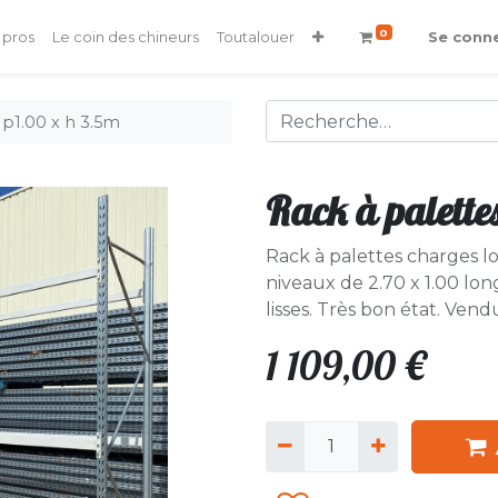
0
 pros
Le coin des chineurs
Toutalouer
Se conn
 p1.00 x h 3.5m
Rack à palette
Rack à palettes charges l
niveaux de 2.70 x 1.00 lon
lisses. Très bon état. Ven
1 109,00
€