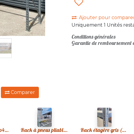
Ajouter pour compare
Uniquement 1 Unités resta
Conditions générales
Garantie de remboursement d
:
Comparer
Rack galva 500xp40xh200cm
Rack à pneus pliable R01
Rack étagère gris (80) plateaux bois