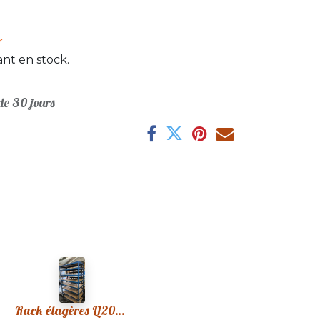
r
nt en stock.
e 30 jours
Rack étagères L120xp60xh200cm