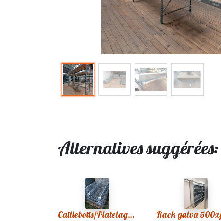
Alternatives suggérées
Caillebotis/Platelage grillagé pour racks