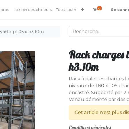
0
 pros
Le coin des chineurs
Toutalouer
Se conn
5.40 x p1.05 x h3.10m
Rack charges l
h3.10m
Rack à palettes charges l
niveaux de 1.80 x 1.05 c
encastré. Supporté par 2 r
Vendu démonté par des pr
Cet article n'est plus di
Conditions générales