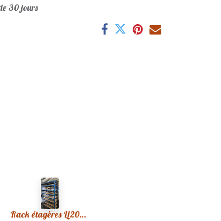
e 30 jours
Rack étagères L120xp60xh200cm