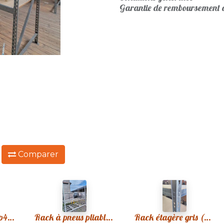
Garantie de remboursement d
:
Comparer
Rack galva 500xp40xh200cm
Rack à pneus pliable R01
Rack étagère gris (80) plateaux bois